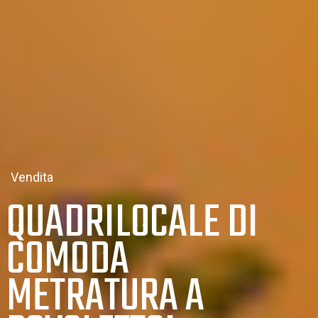
Vendita
QUADRILOCALE DI
COMODA
METRATURA A