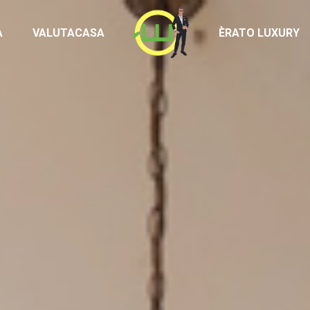
Homepage
À
VALUTACASA
ÈRATO LUXURY