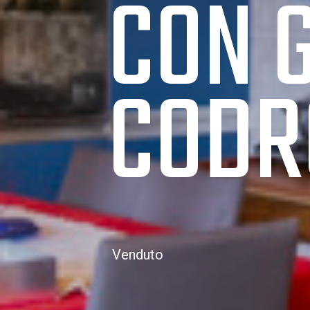
CON 
CODR
Venduto