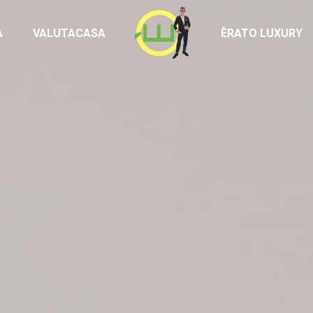
Homepage
À
VALUTACASA
ÈRATO LUXURY