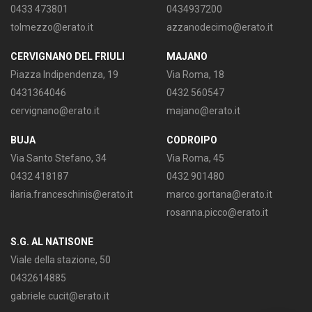
0433 473801
0434937200
tolmezzo@erato.it
azzanodecimo@erato.it
CERVIGNANO DEL FRIULI
MAJANO
Piazza Indipendenza, 19
Via Roma, 18
0431364046
0432 560547
cervignano@erato.it
majano@erato.it
BUJA
CODROIPO
Via Santo Stefano, 34
Via Roma, 45
0432 418187
0432 901480
ilaria.franceschinis@erato.it
marco.gortana@erato.it
rosanna.picco@erato.it
S.G. AL NATISONE
Viale della stazione, 50
0432614885
gabriele.cucit@erato.it