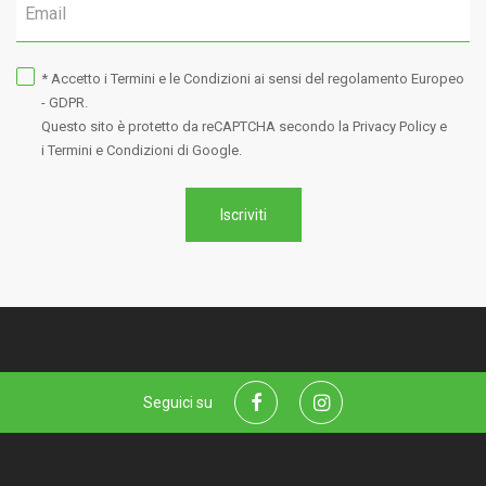
* Accetto i
Termini e le Condizioni
ai sensi del regolamento Europeo
- GDPR.
Questo sito è protetto da reCAPTCHA secondo la
Privacy Policy
e
i Termini e Condizioni
di Google.
Iscriviti
Seguici su
Facebook
Instagram