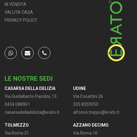
IN VENDITA
VALUTA CASA
PRIVACY POLICY
Top agency Wikicasa
whatsapp
email
phone
LE NOSTRE SEDI
CASARSA DELLA DELIZIA
UDINE
Via Guidalberto Pasolini, 13
Via Cosattini 26
0434 088961
335 8359050
casarsadelladelizia@erato.it
alfonso.treppo@erato.it
TOLMEZZO
AZZANO DECIMO
Via Roma 21
Via Roma 10