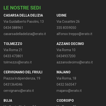
LE NOSTRE SEDI
CASARSA DELLA DELIZIA
UDINE
Via Guidalberto Pasolini, 13
Via Cosattini 26
0434 088961
335 8359050
casarsadelladelizia@erato.it
alfonso.treppo@erato.it
TOLMEZZO
AZZANO DECIMO
Via Roma 21
Via Roma 10
0433 473801
0434937200
tolmezzo@erato.it
azzanodecimo@erato.it
CERVIGNANO DEL FRIULI
MAJANO
Piazza Indipendenza, 19
Via Roma, 18
0431364046
0432 560547
cervignano@erato.it
majano@erato.it
BUJA
CODROIPO