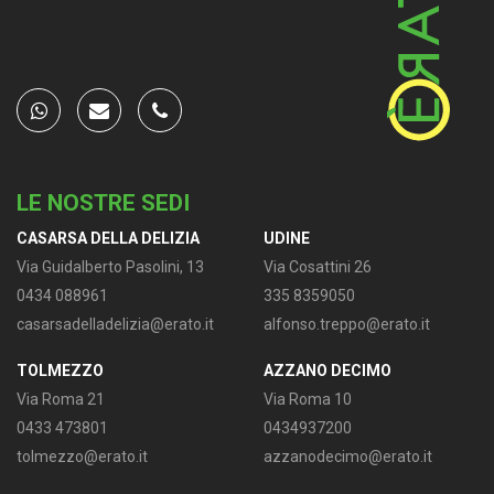
Top agency Wikicasa
whatsapp
email
phone
LE NOSTRE SEDI
CASARSA DELLA DELIZIA
UDINE
Via Guidalberto Pasolini, 13
Via Cosattini 26
0434 088961
335 8359050
casarsadelladelizia@erato.it
alfonso.treppo@erato.it
TOLMEZZO
AZZANO DECIMO
Via Roma 21
Via Roma 10
0433 473801
0434937200
tolmezzo@erato.it
azzanodecimo@erato.it