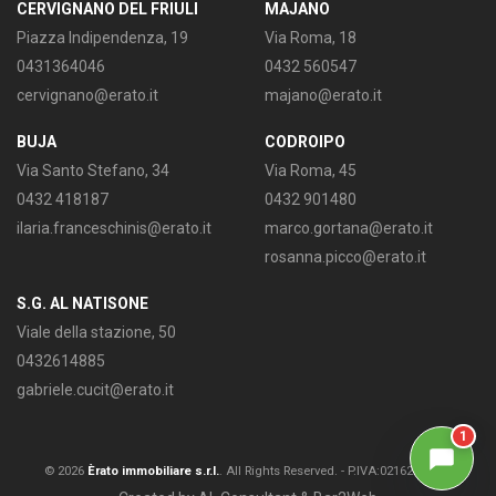
CERVIGNANO DEL FRIULI
MAJANO
Piazza Indipendenza, 19
Via Roma, 18
0431364046
0432 560547
cervignano@erato.it
majano@erato.it
BUJA
CODROIPO
Via Santo Stefano, 34
Via Roma, 45
0432 418187
0432 901480
ilaria.franceschinis@erato.it
marco.gortana@erato.it
rosanna.picco@erato.it
S.G. AL NATISONE
Viale della stazione, 50
0432614885
gabriele.cucit@erato.it
1
© 2026
Èrato immobiliare s.r.l.
. All Rights Reserved. -
P.IVA:02162730309